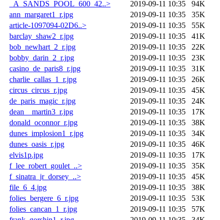
_A_SANDS_POOL_600_42..>
2019-09-11 10:35
94K
ann_margaret1_r.jpg
2019-09-11 10:35
35K
article-1097094-02D6..>
2019-09-11 10:35
55K
barclay_shaw2_r.jpg
2019-09-11 10:35
41K
bob_newhart_2_r.jpg
2019-09-11 10:35
22K
bobby_darin_2_r.jpg
2019-09-11 10:35
23K
casino_de_paris8_r.jpg
2019-09-11 10:35
31K
charlie_callas_1_r.jpg
2019-09-11 10:35
26K
circus_circus_r.jpg
2019-09-11 10:35
45K
de_paris_magic_r.jpg
2019-09-11 10:35
24K
dean__martin3_r.jpg
2019-09-11 10:35
17K
donald_oconnor_r.jpg
2019-09-11 10:35
38K
dunes_implosion1_r.jpg
2019-09-11 10:35
34K
dunes_oasis_r.jpg
2019-09-11 10:35
46K
elvis1p.jpg
2019-09-11 10:35
17K
f_lee_robert_goulet_..>
2019-09-11 10:35
35K
f_sinatra_jr_dorsey_..>
2019-09-11 10:35
45K
file_6_4.jpg
2019-09-11 10:35
38K
folies_bergere_6_r.jpg
2019-09-11 10:35
53K
folies_cancan_1_r.jpg
2019-09-11 10:35
57K
frank_gorshin1_r.jpg
2019-09-11 10:35
34K