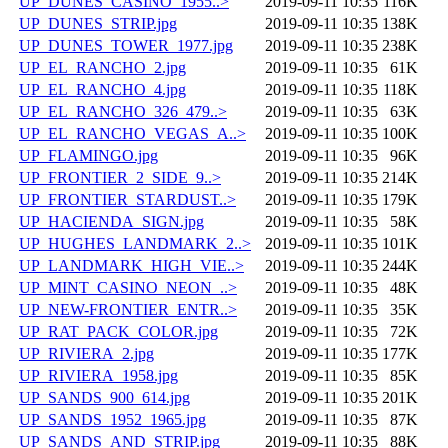
UP_DUNES_CASINO_1955..>
2019-09-11 10:35
116K
UP_DUNES_STRIP.jpg
2019-09-11 10:35
138K
UP_DUNES_TOWER_1977.jpg
2019-09-11 10:35
238K
UP_EL_RANCHO_2.jpg
2019-09-11 10:35
61K
UP_EL_RANCHO_4.jpg
2019-09-11 10:35
118K
UP_EL_RANCHO_326_479..>
2019-09-11 10:35
63K
UP_EL_RANCHO_VEGAS_A..>
2019-09-11 10:35
100K
UP_FLAMINGO.jpg
2019-09-11 10:35
96K
UP_FRONTIER_2_SIDE_9..>
2019-09-11 10:35
214K
UP_FRONTIER_STARDUST..>
2019-09-11 10:35
179K
UP_HACIENDA_SIGN.jpg
2019-09-11 10:35
58K
UP_HUGHES_LANDMARK_2..>
2019-09-11 10:35
101K
UP_LANDMARK_HIGH_VIE..>
2019-09-11 10:35
244K
UP_MINT_CASINO_NEON_..>
2019-09-11 10:35
48K
UP_NEW-FRONTIER_ENTR..>
2019-09-11 10:35
35K
UP_RAT_PACK_COLOR.jpg
2019-09-11 10:35
72K
UP_RIVIERA_2.jpg
2019-09-11 10:35
177K
UP_RIVIERA_1958.jpg
2019-09-11 10:35
85K
UP_SANDS_900_614.jpg
2019-09-11 10:35
201K
UP_SANDS_1952_1965.jpg
2019-09-11 10:35
87K
UP_SANDS_AND_STRIP.jpg
2019-09-11 10:35
88K