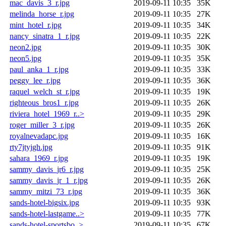
mac_davis_3_r.jpg
2019-09-11 10:35
35K
melinda_horse_r.jpg
2019-09-11 10:35
27K
mint_hotel_r.jpg
2019-09-11 10:35
34K
nancy_sinatra_1_r.jpg
2019-09-11 10:35
22K
neon2.jpg
2019-09-11 10:35
30K
neon5.jpg
2019-09-11 10:35
35K
paul_anka_1_r.jpg
2019-09-11 10:35
33K
peggy_lee_r.jpg
2019-09-11 10:35
36K
raquel_welch_st_r.jpg
2019-09-11 10:35
19K
righteous_bros1_r.jpg
2019-09-11 10:35
26K
riviera_hotel_1969_r..>
2019-09-11 10:35
29K
roger_miller_3_r.jpg
2019-09-11 10:35
26K
royalnevadapc.jpg
2019-09-11 10:35
16K
rty7jtyjgh.jpg
2019-09-11 10:35
91K
sahara_1969_r.jpg
2019-09-11 10:35
19K
sammy_davis_jr6_r.jpg
2019-09-11 10:35
25K
sammy_davis_jr_1_r.jpg
2019-09-11 10:35
26K
sammy_mitzi_73_r.jpg
2019-09-11 10:35
36K
sands-hotel-bigsix.jpg
2019-09-11 10:35
93K
sands-hotel-lastgame..>
2019-09-11 10:35
77K
sands-hotel-sportsbo..>
2019-09-11 10:35
67K