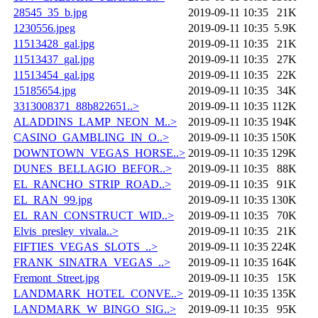
28545_35_b.jpg
2019-09-11 10:35
21K
1230556.jpeg
2019-09-11 10:35
5.9K
11513428_gal.jpg
2019-09-11 10:35
21K
11513437_gal.jpg
2019-09-11 10:35
27K
11513454_gal.jpg
2019-09-11 10:35
22K
15185654.jpg
2019-09-11 10:35
34K
3313008371_88b822651..>
2019-09-11 10:35
112K
ALADDINS_LAMP_NEON_M..>
2019-09-11 10:35
194K
CASINO_GAMBLING_IN_O..>
2019-09-11 10:35
150K
DOWNTOWN_VEGAS_HORSE..>
2019-09-11 10:35
129K
DUNES_BELLAGIO_BEFOR..>
2019-09-11 10:35
88K
EL_RANCHO_STRIP_ROAD..>
2019-09-11 10:35
91K
EL_RAN_99.jpg
2019-09-11 10:35
130K
EL_RAN_CONSTRUCT_WID..>
2019-09-11 10:35
70K
Elvis_presley_vivala..>
2019-09-11 10:35
21K
FIFTIES_VEGAS_SLOTS_..>
2019-09-11 10:35
224K
FRANK_SINATRA_VEGAS_..>
2019-09-11 10:35
164K
Fremont_Street.jpg
2019-09-11 10:35
15K
LANDMARK_HOTEL_CONVE..>
2019-09-11 10:35
135K
LANDMARK_W_BINGO_SIG..>
2019-09-11 10:35
95K