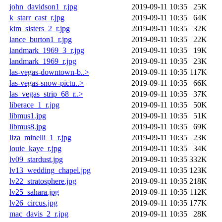
john_davidson1_r.jpg
2019-09-11 10:35
25K
k_starr_cast_r.jpg
2019-09-11 10:35
64K
kim_sisters_2_r.jpg
2019-09-11 10:35
32K
lance_burton1_r.jpg
2019-09-11 10:35
22K
landmark_1969_3_r.jpg
2019-09-11 10:35
19K
landmark_1969_r.jpg
2019-09-11 10:35
23K
las-vegas-downtown-b..>
2019-09-11 10:35
117K
las-vegas-snow-pictu..>
2019-09-11 10:35
66K
las_vegas_strip_68_r..>
2019-09-11 10:35
37K
liberace_1_r.jpg
2019-09-11 10:35
50K
libmus1.jpg
2019-09-11 10:35
51K
libmus8.jpg
2019-09-11 10:35
69K
liza_minelli_1_r.jpg
2019-09-11 10:35
23K
louie_kaye_r.jpg
2019-09-11 10:35
34K
lv09_stardust.jpg
2019-09-11 10:35
332K
lv13_wedding_chapel.jpg
2019-09-11 10:35
123K
lv22_stratosphere.jpg
2019-09-11 10:35
218K
lv25_sahara.jpg
2019-09-11 10:35
112K
lv26_circus.jpg
2019-09-11 10:35
177K
mac_davis_2_r.jpg
2019-09-11 10:35
28K