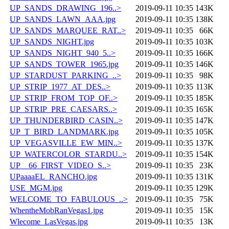
UP_SANDS_DRAWING_196..>
2019-09-11 10:35
143K
UP_SANDS_LAWN_AAA.jpg
2019-09-11 10:35
138K
UP_SANDS_MARQUEE_RAT..>
2019-09-11 10:35
66K
UP_SANDS_NIGHT.jpg
2019-09-11 10:35
103K
UP_SANDS_NIGHT_940_5..>
2019-09-11 10:35
166K
UP_SANDS_TOWER_1965.jpg
2019-09-11 10:35
146K
UP_STARDUST_PARKING_..>
2019-09-11 10:35
98K
UP_STRIP_1977_AT_DES..>
2019-09-11 10:35
113K
UP_STRIP_FROM_TOP_OF..>
2019-09-11 10:35
185K
UP_STRIP_PRE_CAESARS..>
2019-09-11 10:35
165K
UP_THUNDERBIRD_CASIN..>
2019-09-11 10:35
147K
UP_T_BIRD_LANDMARK.jpg
2019-09-11 10:35
105K
UP_VEGASVILLE_EW_MIN..>
2019-09-11 10:35
137K
UP_WATERCOLOR_STARDU..>
2019-09-11 10:35
154K
UP__66_FIRST_VIDEO_S..>
2019-09-11 10:35
23K
UPaaaaEL_RANCHO.jpg
2019-09-11 10:35
131K
USE_MGM.jpg
2019-09-11 10:35
129K
WELCOME_TO_FABULOUS_..>
2019-09-11 10:35
75K
WhentheMobRanVegas1.jpg
2019-09-11 10:35
15K
Wlecome_LasVegas.jpg
2019-09-11 10:35
13K