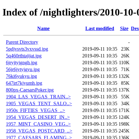
Index of /nightlighters/2010-10-
Name
Last modified
Size
Des
Parent Directory
-
5pdjvsvts3vxvssd.jpg
2019-09-11 10:35
23K
5q460rthtajijat.jpg
2019-09-11 10:35
26K
6jryjtyjgngh.jpg
2019-09-11 10:35
110K
56jr6jytyjgyu.jpg
2019-09-11 10:35
71K
76ki6yukyu.jpg
2019-09-11 10:35
132K
647irt7kjyumh.jpg
2019-09-11 10:35
85K
800px-CaesarsPoker.jpg
2019-09-11 10:35
137K
1904_LAS_VEGAS_TRAIN..>
2019-09-11 10:35
55K
1905_VEGAS_TENT_SALO..>
2019-09-11 10:35
34K
1950s_FIFTIES_VEGAS_..>
2019-09-11 10:35
171K
1954_VEGAS_DESERT_IN..>
2019-09-11 10:35
124K
1957_MINT_CASINO_VEG..>
2019-09-11 10:35
198K
1958_VEGAS_POSTCARD_..>
2019-09-11 10:35
245K
1977_CAESARS_FLAMING..>
2019-09-11 10:35
136K