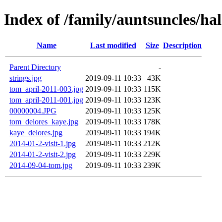
Index of /family/auntsuncles/ha
Name
Last modified
Size
Description
Parent Directory
-
strings.jpg
2019-09-11 10:33
43K
tom_april-2011-003.jpg
2019-09-11 10:33
115K
tom_april-2011-001.jpg
2019-09-11 10:33
123K
00000004.JPG
2019-09-11 10:33
125K
tom_delores_kaye.jpg
2019-09-11 10:33
178K
kaye_delores.jpg
2019-09-11 10:33
194K
2014-01-2-visit-1.jpg
2019-09-11 10:33
212K
2014-01-2-visit-2.jpg
2019-09-11 10:33
229K
2014-09-04-tom.jpg
2019-09-11 10:33
239K